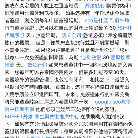
鄉或永久定居的人數正在迅速增長。
外燴點心
購買價格和
維護費用比匈牙利低得多。 如果您持有一年期退休金領取
者簽證，則必須每年申請簽證延期。
seo是什麼
到府外燴
持有過境簽證，您可以在自己的財產上停留最多 30
旅行社
代辦護照
天，無需延期。
設立公司
您還必須出示您將繼續
旅行的機票。 但是，如果您直接旅行並且不離開機場，則
不需要簽證。 如果您乘飛機抵達並且是匈牙利公民，您可
以每年一次免簽證訪問泰國，為期
北投 整復
30
豐原按摩
推薦
天。
數位行銷
如果您透過其中一個陸地邊境站進入泰
國，您每年可以在泰國停留兩次，但最多只能停留30天。
泰國境外的簽證管理，也包括匈牙利。 相比之下，護照入
境期限沒有時間限制。 實際上，您只需在陸路口岸辦理出
入境手續並立即返回即可。 未來，免簽證旅行的外國公民
將只能透過陸路口岸進入泰國境內一次。
google seo教學
台中按摩平價
他們必須已經第二次擁有合適的簽證。
BUFFET外燴
養生與整復推廣中心
在乘飛機入境的情況
下，如果有充分理由懷疑該外國公民試圖利用其在泰國的免
簽證居留權進行長期停留，移民當局將警告他需要獲得適當