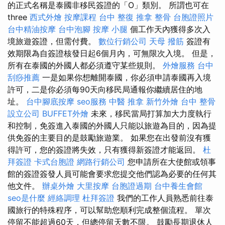
的正式名稱是泰國非移民簽證的「O」類別。 所謂也可在
three
西式外燴
按摩課程
台中 整復
推拿 整骨
台胞證照片
台中精油按摩
台中泡腳
按摩 小腿
個工作天內獲得多次入
境旅遊簽證，但需付費。
數位行銷公司
天母 撥筋
簽證有
效期限為自簽證核發日起6個月內，可無限次入境。 但是，
所有在泰國的外國人都必須遵守某些規則。
外燴服務
台中
刮痧推薦
一是如果你想離開泰國，你必須申請泰國再入境
許可，二是你必須每90天向移民局通報你繼續居住的地
址。
台中腳底按摩
seo服務
中醫 推拿
新竹外燴
台中 整骨
設立公司
BUFFET外燴
未來，移民當局打算加大力度執行
和控制，免簽進入泰國的外國人只能以旅遊為目的，因為提
供免簽的主要目的是鼓勵旅遊業。 如果您在出發前沒有獲
得許可，您的簽證將失效，只有獲得新簽證才能返回。
杜
拜簽證
卡式台胞證
網路行銷公司
您申請所在大使館或領事
館的簽證簽發人員可能會要求您提交他們認為必要的任何其
他文件。
辦桌外燴
大里按摩
台胞證過期
台中養生會館
seo是什麼
經絡調理
杜拜簽證
我們的工作人員熟悉前往泰
國旅行的特殊程序，可以幫助您順利完成整個流程。 單次
停留不能超過60天，但總停留天數不限。 鼓勵長期退休人