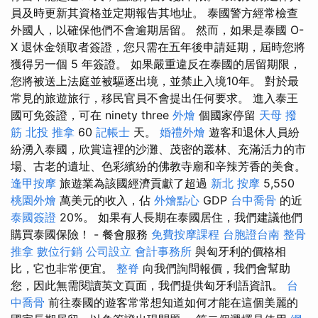
員及時更新其資格並定期報告其地址。 泰國警方經常檢查
外國人，以確保他們不會逾期居留。 然而，如果是泰國 O-
X 退休金領取者簽證，您只需在五年後申請延期，屆時您將
獲得另一個 5 年簽證。 如果嚴重違反在泰國的居留期限，
您將被送上法庭並被驅逐出境，並禁止入境10年。 對於最
常見的旅遊旅行，移民官員不會提出任何要求。 進入泰王
國可免簽證，可在 ninety three
外燴
個國家停留
天母 撥
筋
北投 推拿
60
記帳士
天。
婚禮外燴
遊客和退休人員紛
紛湧入泰國，欣賞這裡的沙灘、茂密的叢林、充滿活力的市
場、古老的遺址、色彩繽紛的佛教寺廟和辛辣芳香的美食。
逢甲按摩
旅遊業為該國經濟貢獻了超過
新北 按摩
5,550
桃園外燴
萬美元的收入，佔
外燴點心
GDP
台中喬骨
的近
泰國簽證
20%。 如果有人長期在泰國居住，我們建議他們
購買泰國保險！ - 餐會服務
免費按摩課程
台胞證台南
整骨
推拿
數位行銷
公司設立
會計事務所
與匈牙利的價格相
比，它也非常便宜。
整脊
向我們詢問報價，我們會幫助
您，因此無需閱讀英文頁面，我們提供匈牙利語資訊。
台
中喬骨
前往泰國的遊客常常想知道如何才能在這個美麗的