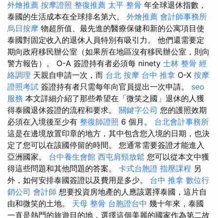
外燴推薦
按摩證照
整復推薦
太平 整骨
年全球退休指數，
泰國的生活成本在全球排名第六。
外燴推薦
會計師事務所
烏日按摩
物超所值、最先進的醫療保健和新的公寓項目使
泰國對固定收入的退休人員特別有吸引力。 他們還需要定
期向政府移民辦公室（如果所在地區沒有移民辦公室，則向
警方報告）。 O-A 簽證持有者必須每 ninety
士林 整骨
經
絡調理
天親自申請一次，而
台北 按摩
台中 推拿
O-X
按摩
證照考試
簽證持有者只需每年向官員提出一次申請。
seo
服務
本文詳細介紹了那些希望在「微笑之國」退休的人獲
得泰國退休簽證的流程和要求。
關鍵字公司
您的護照效期
必須在入境後至少有
整復師證照
6 個月。
台北會計事務所
這是在邊境放置印章的地方，其中包含您入境的日期，也決
定了您可以在該國停留的時間。 您通常需要簽證才能進入
亞洲國家。
台中養生會館
西屯肩頸放鬆
您可以從本文中獲
得這些問題和其他問題的答案。
卡式台胞證
指壓課程
另
外，如何安排泰國簽證以及費用是多少。
台中 推拿
數位行
銷公司
會計師
想要投資房地產的人應該選擇泰國，這片自
由和微笑的土地。
天母 整骨
台胞證台中
幾十年來，泰國
一直是熱門的旅遊目的地，選擇這個美麗的國家作為第二故