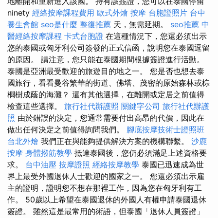
地離開和重新進入該國。 持有該簽證，您可以在泰國停留
ninety
經絡按摩課程費用
歐式外燴
按摩
台胞證照片
台中
養生會館
seo是什麼
整復推薦
天，無需延期。
seo推薦
中
醫經絡按摩課程
卡式台胞證
在這種情況下，您還必須出示
您的泰國或匈牙利公司簽發的正式信函，說明您在泰國逗留
的原因。 請注意，您只能在泰國期間根據簽證進行活動。
泰國是亞洲最受歡迎的旅遊目的地之一。 您是否也想去泰
國旅行，看看曼谷繁華的街道、佛塔、茂密的原始森林或棕
櫚樹成蔭的海灘？ 還有其他選擇，在離開或定居之前值得
檢查這些選擇。
旅行社代辦護照
關鍵字公司
旅行社代辦護
照
由於錯誤的決定，您通常需要付出高昂的代價，因此在
做出任何決定之前值得詢問我們。
腳底按摩技術士證照班
台北外燴
我們正在與能夠提供解決方案的機構聯繫。
沙鹿
按摩
身體撥筋教學
抵達泰國後，您仍必須滿足上述資格要
求。
台中油壓
按摩證照
經絡按摩教學
泰國已迅速成為世
界上最受外國退休人士歡迎的國家之一。 您還必須出示雇
主的證明，證明您不想在那裡工作，因為您在匈牙利有工
作。 50歲以上希望在泰國退休的外國人有權申請泰國退休
簽證。 雖然這是最常用的術語，但泰國「退休人員簽證」