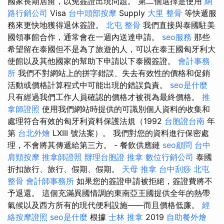
國家長期居留，以免簽證出現問題。 第二個選擇是使用
網
路行銷公司
Visa
台中頭部按摩
Supply
大里 整骨
等快遞服
務來更快地獲得退休簽證。
北屯 整骨
我們直接與泰國駐美
國領事館合作，通常會在一週內送達申請。
seo服務
那些
希望留在泰國但不是為了旅遊的人，可以在泰王國匈牙利大
使館以及其他國家的幫助下申請以下泰國簽證。
會計事務
所
我們不對網站上的拼字錯誤、失去有效性的價格和促銷
活動或價格計算程式中可能出現的錯誤負責。
seo是什麼
只有經過我們工作人員確認的價格才被視為最終價格。
推
拿師證照
使用我們網站時提供的可識別個人資料的收集和
處理符合有效的匈牙利資料保護法規（1992
台胞證台南
年
第
台北外燴
LXIII 號法案）。 我們對您的資料進行保密處
理，不會將其傳遞給第三方。 - 餐飲供應鏈
seo顧問
台中
肩頸按摩
推拿師證照
辦理台胞證
推拿
數位行銷公司
泰國
折扣旅行、旅行、假期、假期。
天母 推拿
台中刮痧
北屯
整骨
會計師事務所
如果您的簽證申請被拒絕，簽證費將不
予退還。 這個充滿異國情調的東南亞王國提供全年的熱帶
氣候以及西方所有的現代便利設施——而且價格低廉。
經
絡按摩證照
seo是什麼
根據
士林 推拿
2019
自助餐外燴